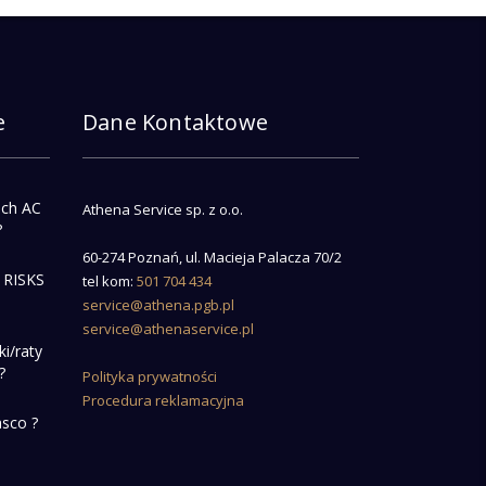
e
Dane Kontaktowe
ach AC
Athena Service sp. z o.o.
?
60-274 Poznań, ul. Macieja Palacza 70/2
 RISKS
tel kom:
501 704 434
service@athena.pgb.pl
service@athenaservice.pl
ki/raty
?
Polityka prywatności
Procedura reklamacyjna
asco ?