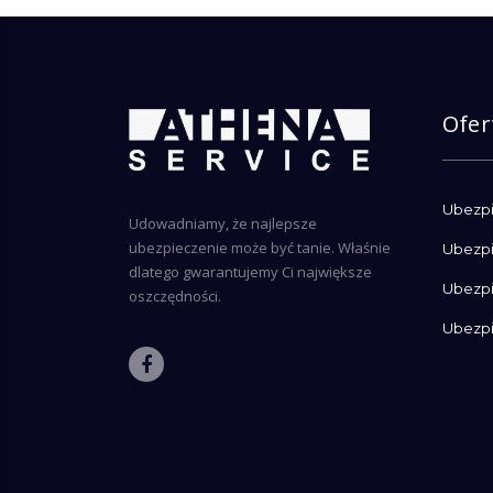
Ofer
Ubezpi
Udowadniamy, że najlepsze
ubezpieczenie może być tanie. Właśnie
Ubezpi
dlatego gwarantujemy Ci największe
Ubezpi
oszczędności.
Ubezpi